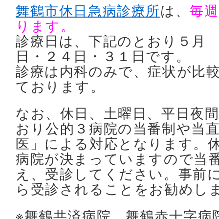
舞鶴市休日急病診療所
は、
毎週
ります。
診療日は、下記のとおり５月
日・２４日・３１日です。
診療は内科のみで、症状が比
ております。
なお、休日、土曜日、平日夜
おり公的３病院の当番制や当
医」による対応となります。
病院が決まっていますので当
え、受診してください。事前
ら受診されることをお勧めし
※舞鶴共済病院、舞鶴赤十字病