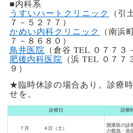
■内科系
うすいハートクリニック
（引土
７－５２７７）
かめい内科クリニック
（南浜町
７－８６８０）
鳥井医院
（倉谷 TEL ０７７
肥後内科医院
（浜 TEL ０７
９）
★臨時休診の場合あり。診療
せを。
診療日
診療
開業医の診
７月 ４日（土）
の救急・急