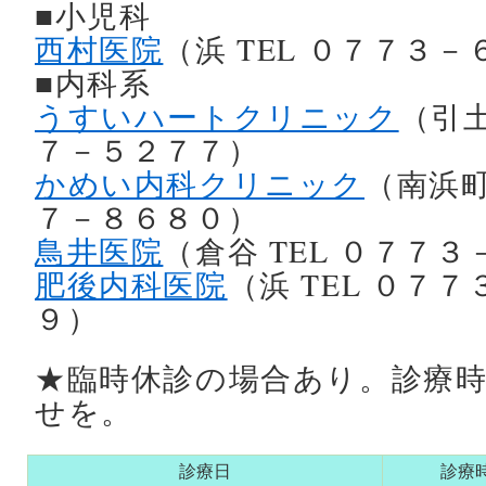
■小児科
西村医院
（浜 TEL ０７７３
■内科系
うすいハートクリニック
（引土
７－５２７７）
かめい内科クリニック
（南浜町
７－８６８０）
鳥井医院
（倉谷 TEL ０７７
肥後内科医院
（浜 TEL ０７
９）
★臨時休診の場合あり。診療
せを。
診療日
診療