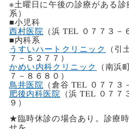
※土曜日に午後の診療がある診
系）
■小児科
西村医院
（浜 TEL ０７７３
■内科系
うすいハートクリニック
（引土
７－５２７７）
かめい内科クリニック
（南浜町
７－８６８０）
鳥井医院
（倉谷 TEL ０７７
肥後内科医院
（浜 TEL ０７
９）
★臨時休診の場合あり。診療
せを。