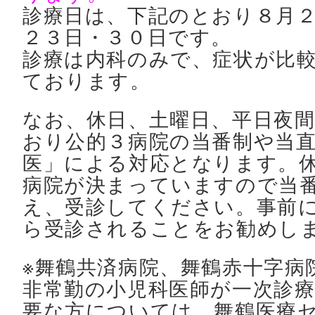
診療日は、下記のとおり８月
２３日・３０日です。
診療は内科のみで、症状が比
ております。
なお、休日、土曜日、平日夜
おり公的３病院の当番制や当
医」による対応となります。
病院が決まっていますので当
え、受診してください。事前
ら受診されることをお勧めし
※舞鶴共済病院、舞鶴赤十字病
非常勤の小児科医師が一次診
要な方については、舞鶴医療