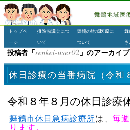
トップペ
推進協議会につ
舞鶴の地域医療に
舞
ージ
いて
ついて
さ
renkei-user02
投稿者「
」のアーカイブ
休日診療の当番病院（令和
令和８年８月の休日診療
舞鶴市休日急病診療所
は、
毎週
ります。